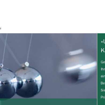
«
K
Ge
Ih
ei
Be
Si
Pr